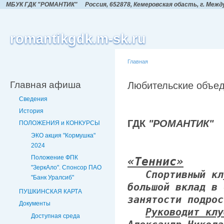
МБУК ГДК "РОМАНТИК"
Россия, 652878, Кемеровская обасть,
г. Межд
romantikgdk.m-sk.ru
Главная
Главная афиша
Любительские объе
Сведения
История
ГДК
"РОМАНТИК"
ПОЛОЖЕНИЯ и КОНКУРСЫ
ЭКО акция "Кормушка"
2024
Положение ФПК
«Теннис»
"ЗеркАло". Спонсор ПАО
Спортивный клу
"Банк Уралсиб"
большой вклад в 
ПУШКИНСКАЯ КАРТА
занятости подрос
Документы
Руководит клу
Доступная среда