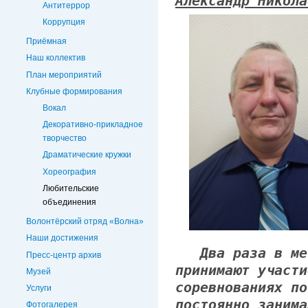
Александр Никола
Антитеррор
Коррупция
Приёмная
Наш коллектив
План мероприятий
Клубные формирования
Вокал
Декоративно-прикладное
творчество
Драматические кружки
Хореография
Любительские
объединения
Волонтёрский отряд «Волна»
Наши достижения
Два раза в мес
Пресс-центр архив
принимают участ
Музей
соревнованиях по
Услуги
постоянно занима
Фотогалерея