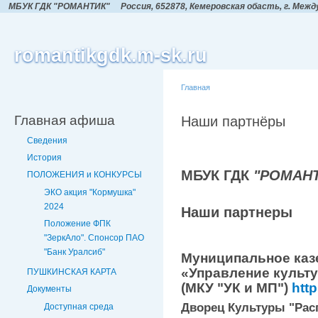
МБУК ГДК "РОМАНТИК"
Россия, 652878, Кемеровская обасть,
г. Межд
romantikgdk.m-sk.ru
Главная
Главная афиша
Наши партнёры
Сведения
История
МБУК
ГДК
"РОМАНТ
ПОЛОЖЕНИЯ и КОНКУРСЫ
ЭКО акция "Кормушка"
2024
Наши партнеры
Положение ФПК
"ЗеркАло". Спонсор ПАО
"Банк Уралсиб"
Муниципальное каз
«Управление культ
ПУШКИНСКАЯ КАРТА
(МКУ "УК и МП")
http
Документы
Дворец Культуры
"Рас
Доступная среда