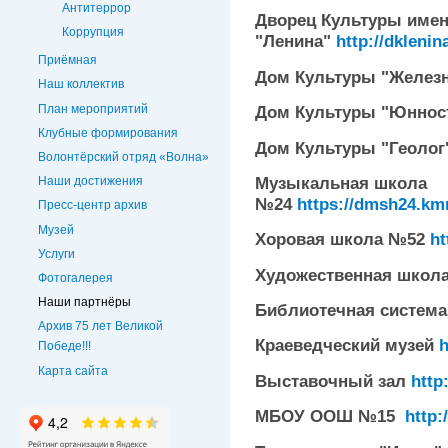
Антитеррор
Дворец Культуры имен
Коррупция
"Ленина"
http://dklenin
Приёмная
Дом Культуры "Желез
Наш коллектив
План мероприятий
Дом Культуры "Юннос
Клубные формирования
Дом Культуры "Геоло
Волонтёрский отряд «Волна»
Музыкальная школа
Наши достижения
№24
https://dmsh24.kmr
Пресс-центр архив
Музей
Хоровая школа №52
ht
Услуги
Художественная школ
Фотогалерея
Наши партнёры
Библиотечная систем
Архив 75 лет Великой
Краеведческий музей
h
Победе!!!
Карта сайта
Выставочный зал
http
МБОУ ООШ №15
http: