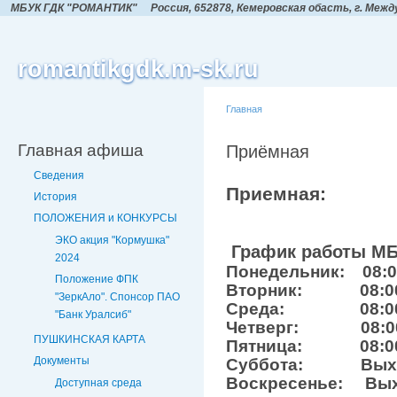
МБУК ГДК "РОМАНТИК"
Россия, 652878, Кемеровская обасть,
г. Межд
romantikgdk.m-sk.ru
Главная
Главная афиша
Приёмная
Сведения
Приемная:
История
ПОЛОЖЕНИЯ и КОНКУРСЫ
ЭКО акция "Кормушка"
График работы МБ
2024
Понедельник: 08:00 
Положение ФПК
Вторник: 08:00 -
"ЗеркАло". Спонсор ПАО
Среда: 08:00 - 
"Банк Уралсиб"
Четверг: 08:00 -
ПУШКИНСКАЯ КАРТА
Пятница: 08:00 -
Документы
Суббота: Выхо
Воскресенье: Вы
Доступная среда