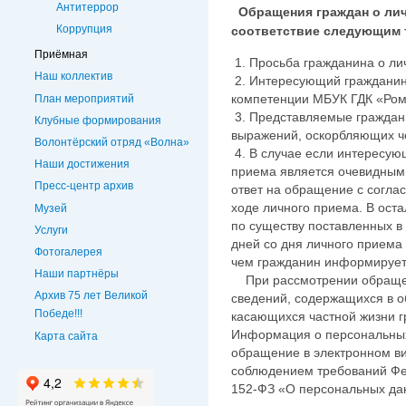
Антитеррор
Обращения граждан о лич
Коррупция
соответствие следующим 
Приёмная
1. Просьба гражданина о ли
Наш коллектив
2. Интересующий гражданина
компетенции МБУК ГДК «Ром
План мероприятий
3. Представляемые граждан
Клубные формирования
выражений, оскорбляющих че
Волонтёрский отряд «Волна»
4. В случае если интересую
Наши достижения
приема является очевидным 
Пресс-центр архив
ответ на обращение с соглас
ходе личного приема. В ост
Музей
по существу поставленных в
Услуги
дней со дня личного приема
Фотогалерея
чем гражданин информирует
Наши партнёры
При рассмотрении обращен
Архив 75 лет Великой
сведений, содержащихся в о
Победе!!!
касающихся частной жизни гр
Информация о персональных
Карта сайта
обращение в электронном ви
соблюдением требований Фе
152-ФЗ «О персональных да