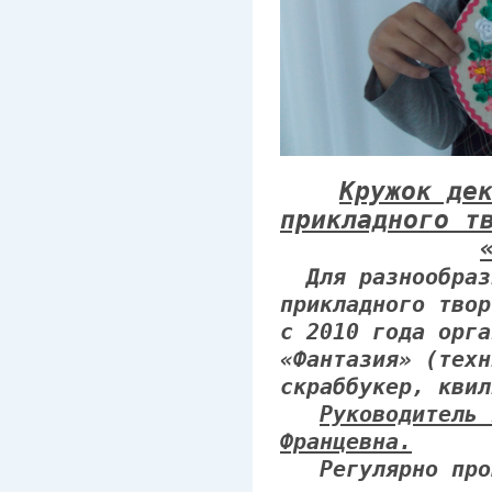
Кружок де
прикладного т
Для разнообрази
прикладного твор
с 2010 года орга
«Фантазия» (техн
скраббукер, квил
Руководитель 
Францевна.
Регулярно пров