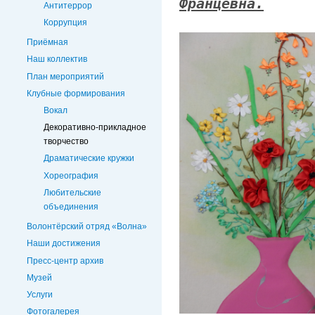
Францевна.
Антитеррор
Коррупция
Приёмная
Наш коллектив
План мероприятий
Клубные формирования
Вокал
Декоративно-прикладное
творчество
Драматические кружки
Хореография
Любительские
объединения
Волонтёрский отряд «Волна»
Наши достижения
Пресс-центр архив
Музей
Услуги
Фотогалерея