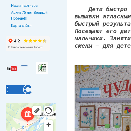
Наши партнёры
Дети быстро ос
Архив 75 лет Великой
вышивки атласным
Победе!!!
быстрый результа
Карта сайта
Посещают его дет
мальчики. Заняти
смены – для дете