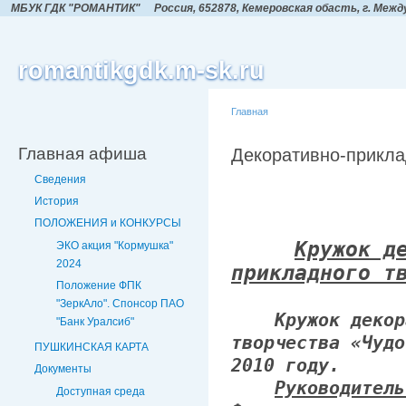
МБУК ГДК "РОМАНТИК"
Россия, 652878, Кемеровская обасть,
г. Межд
romantikgdk.m-sk.ru
Главная
Главная афиша
Декоративно-прикла
Сведения
История
ПОЛОЖЕНИЯ и КОНКУРСЫ
Кружок д
ЭКО акция "Кормушка"
2024
прикладного т
Положение ФПК
"ЗеркАло". Спонсор ПАО
Кружок декора
"Банк Уралсиб"
творчества «Чудо
ПУШКИНСКАЯ КАРТА
2010 году.
Документы
Руководитель
Доступная среда