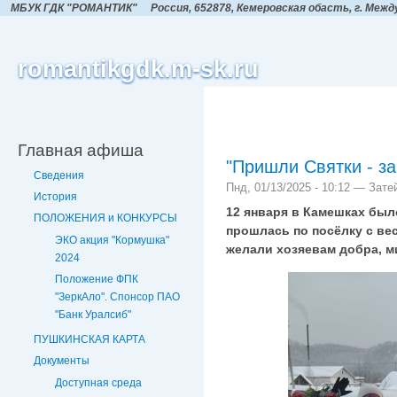
МБУК ГДК "РОМАНТИК"
Россия, 652878, Кемеровская обасть,
г. Межд
romantikgdk.m-sk.ru
Главная афиша
"Пришли Святки - за
Сведения
Пнд, 01/13/2025 - 10:12 — Зате
История
12 января в Камешках был
ПОЛОЖЕНИЯ и КОНКУРСЫ
прошлась по посёлку с ве
ЭКО акция "Кормушка"
желали хозяевам добра, м
2024
Положение ФПК
"ЗеркАло". Спонсор ПАО
"Банк Уралсиб"
ПУШКИНСКАЯ КАРТА
Документы
Доступная среда