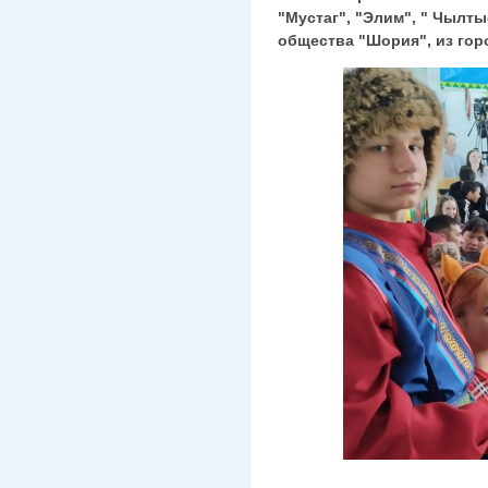
"Мустаг", "Элим", " Чылтыс
общества "Шория", из го