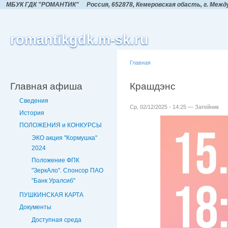
МБУК ГДК "РОМАНТИК"
Россия, 652878, Кемеровская обасть,
г. Межд
romantikgdk.m-sk.ru
Главная
Главная афиша
Крашдэнс
Сведения
Ср, 02/12/2025 - 14:25 — Затейник
История
ПОЛОЖЕНИЯ и КОНКУРСЫ
ЭКО акция "Кормушка"
2024
Положение ФПК
"ЗеркАло". Спонсор ПАО
"Банк Уралсиб"
ПУШКИНСКАЯ КАРТА
Документы
Доступная среда