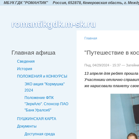
МБУК ГДК "РОМАНТИК"
Россия, 652878, Кемеровская обасть,
г. Межд
romantikgdk.m-sk.ru
Главная
Главная афиша
"Путешествие в ко
Сведения
Пнд, 04/29/2024 - 15:37 — Затейни
История
13 апреля для ребят прошла
ПОЛОЖЕНИЯ и КОНКУРСЫ
Участники отлично справили
ЭКО акция "Кормушка"
же нарисовали планету сво
2024
Положение ФПК
"ЗеркАло". Спонсор ПАО
"Банк Уралсиб"
ПУШКИНСКАЯ КАРТА
Документы
Доступная среда