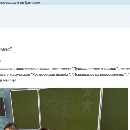
уреченск, р-он Камешек
смос"
к
 веселая, космическая квест-викторина "Путешествие в космос", посв
сь с конкурсами "Космическая правда", "Испытание на невесомость", "
ей мечты.