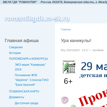
МБУК ГДК "РОМАНТИК"
Россия, 652878, Кемеровская обасть,
г. Межд
romantikgdk.m-sk.ru
Главная
Главная афиша
Ура каникулы!
Сведения
Втр, 03/21/2023 - 13:17 — Затейник
История
ПОЛОЖЕНИЯ и КОНКУРСЫ
ЭКО акция "Кормушка"
2024
Положение ФПК
"ЗеркАло". Спонсор ПАО
"Банк Уралсиб"
ПУШКИНСКАЯ КАРТА
Документы
Доступная среда