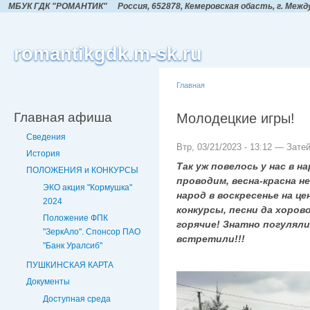
МБУК ГДК "РОМАНТИК"
Россия, 652878, Кемеровская обасть,
г. Межд
romantikgdk.m-sk.ru
Главная
Главная афиша
Молодецкие игры!
Сведения
Втр, 03/21/2023 - 13:12 — Зате
История
Так уж повелось у нас в н
ПОЛОЖЕНИЯ и КОНКУРСЫ
проводим, весна-красна н
ЭКО акция "Кормушка"
народ в воскресенье на ц
2024
конкурсы, песни да хоров
Положение ФПК
горячие! Знатно погуляли
"ЗеркАло". Спонсор ПАО
встретили!!!
"Банк Уралсиб"
ПУШКИНСКАЯ КАРТА
Документы
Доступная среда