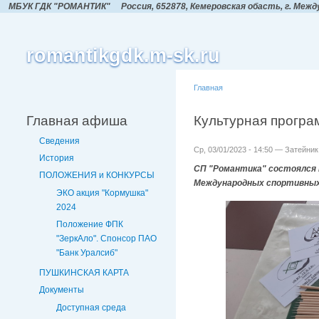
МБУК ГДК "РОМАНТИК"
Россия, 652878, Кемеровская обасть,
г. Межд
romantikgdk.m-sk.ru
Главная
Главная афиша
Культурная програ
Сведения
Ср, 03/01/2023 - 14:50 — Затейник
История
СП "Романтика" состоялся м
ПОЛОЖЕНИЯ и КОНКУРСЫ
Международных спортивных
ЭКО акция "Кормушка"
2024
Положение ФПК
"ЗеркАло". Спонсор ПАО
"Банк Уралсиб"
ПУШКИНСКАЯ КАРТА
Документы
Доступная среда