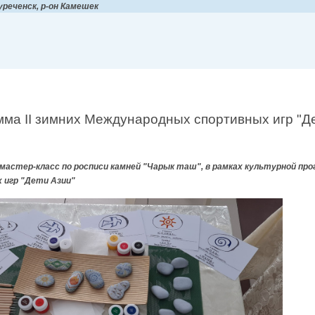
уреченск, р-он Камешек
мма II зимних Международных спортивных игр "Д
астер-класс по росписи камней "Чарык таш", в рамках культурной прог
 игр "Дети Азии"