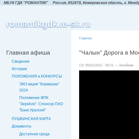
МБУК ГДК "РОМАНТИК"
Россия, 652878, Кемеровская обасть,
г. Межд
romantikgdk.m-sk.ru
Главная
Главная афиша
"Чалын" Дорога в Мо
Сведения
Сб, 05/01/2021 - 00:21 — Затейник
История
ПОЛОЖЕНИЯ и КОНКУРСЫ
ЭКО акция "Кормушка"
2024
Положение ФПК
"ЗеркАло". Спонсор ПАО
"Банк Уралсиб"
ПУШКИНСКАЯ КАРТА
Документы
Доступная среда