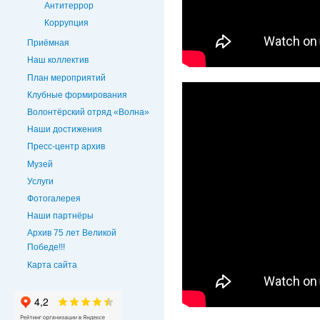
Антитеррор
Коррупция
Приёмная
Наш коллектив
План мероприятий
Клубные формирования
Волонтёрский отряд «Волна»
Наши достижения
Пресс-центр архив
Музей
Услуги
Фотогалерея
Наши партнёры
Архив 75 лет Великой
Победе!!!
Карта сайта