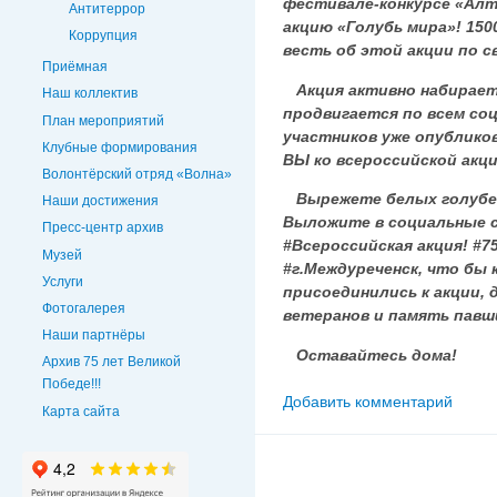
фестивале-конкурсе «Ал
Антитеррор
акцию «Голубь мира»! 150
Коррупция
весть об этой акции по с
Приёмная
Акция активно набирает 
Наш коллектив
продвигается по всем со
План мероприятий
участников уже опублико
Клубные формирования
ВЫ ко всероссийской акци
Волонтёрский отряд «Волна»
Вырежете белых голубей 
Наши достижения
Выложите в социальные с
Пресс-центр архив
#Всероссийская акция! #7
Музей
#г.Междуреченск, что бы
Услуги
присоединились к акции,
Фотогалерея
ветеранов и память павш
Наши партнёры
Оставайтесь дома!
Архив 75 лет Великой
Победе!!!
Добавить комментарий
Карта сайта